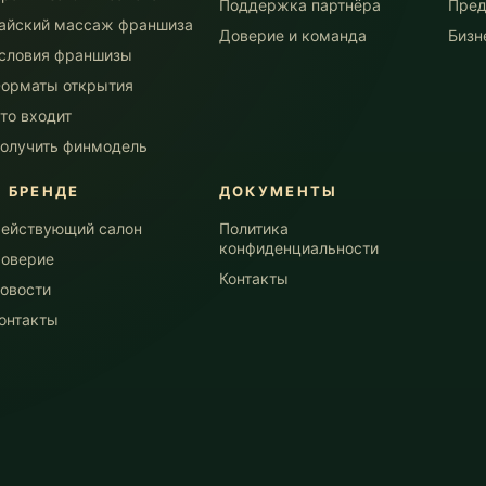
Поддержка партнёра
Пред
айский массаж франшиза
Доверие и команда
Бизн
словия франшизы
орматы открытия
то входит
олучить финмодель
О БРЕНДЕ
ДОКУМЕНТЫ
ействующий салон
Политика
конфиденциальности
оверие
Контакты
овости
онтакты