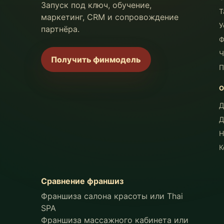
Запуск под ключ, обучение,
Т
маркетинг, CRM и сопровождение
У
партнёра.
Ф
Ч
Получить финмодель
П
Д
Д
Н
К
Сравнение франшиз
Франшиза салона красоты или Thai
SPA
Франшиза массажного кабинета или