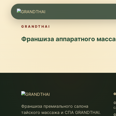
GRANDTHAI
Франшиза аппаратного масса
Ф
Франшиза премиального салона
с
тайского массажа и СПА GRANDTHAI.
Ф