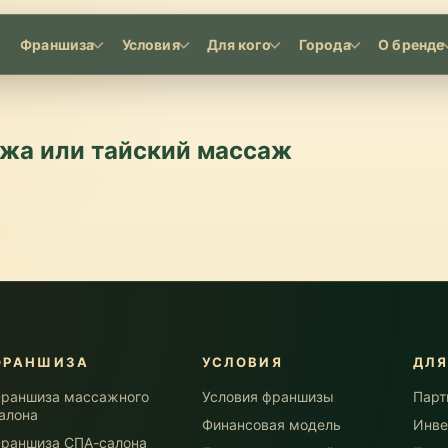
Франшиза
Условия
Для кого
Города
О бренде
жа или тайский массаж
ФРАНШИЗА
УСЛОВИЯ
ДЛЯ
раншиза массажного
Условия франшизы
Парт
алона
Финансовая модель
Инве
раншиза СПА-салона