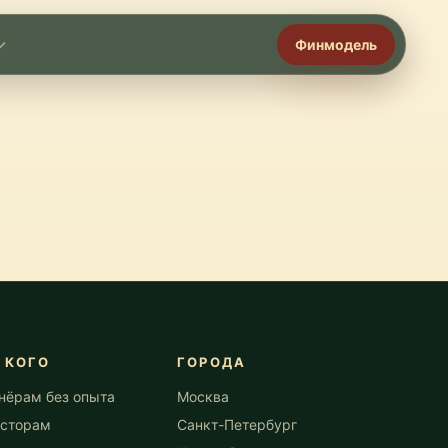
Финмодель
 КОГО
ГОРОДА
нёрам без опыта
Москва
сторам
Санкт-Петербург