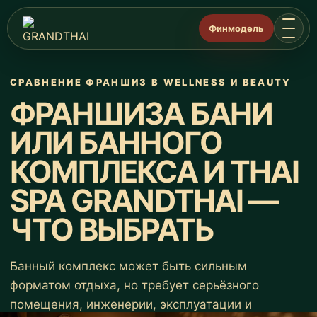
Финмодель
СРАВНЕНИЕ ФРАНШИЗ В WELLNESS И BEAUTY
ФРАНШИЗА БАНИ
ИЛИ БАННОГО
КОМПЛЕКСА И THAI
SPA GRANDTHAI —
ЧТО ВЫБРАТЬ
Банный комплекс может быть сильным
форматом отдыха, но требует серьёзного
помещения, инженерии, эксплуатации и